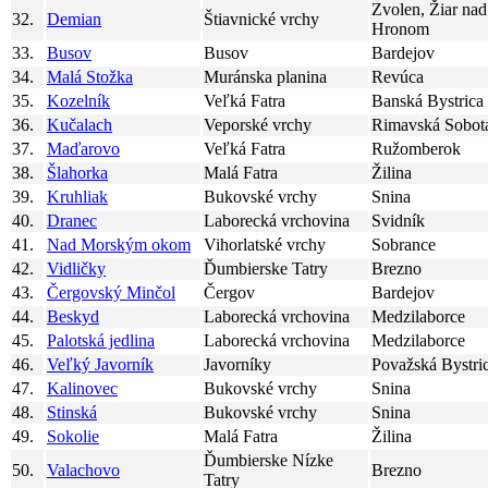
Zvolen, Žiar nad
32.
Demian
Štiavnické vrchy
Hronom
33.
Busov
Busov
Bardejov
34.
Malá Stožka
Muránska planina
Revúca
35.
Kozelník
Veľká Fatra
Banská Bystrica
36.
Kučalach
Veporské vrchy
Rimavská Sobot
37.
Maďarovo
Veľká Fatra
Ružomberok
38.
Šlahorka
Malá Fatra
Žilina
39.
Kruhliak
Bukovské vrchy
Snina
40.
Dranec
Laborecká vrchovina
Svidník
41.
Nad Morským okom
Vihorlatské vrchy
Sobrance
42.
Vidličky
Ďumbierske Tatry
Brezno
43.
Čergovský Minčol
Čergov
Bardejov
44.
Beskyd
Laborecká vrchovina
Medzilaborce
45.
Palotská jedlina
Laborecká vrchovina
Medzilaborce
46.
Veľký Javorník
Javorníky
Považská Bystri
47.
Kalinovec
Bukovské vrchy
Snina
48.
Stinská
Bukovské vrchy
Snina
49.
Sokolie
Malá Fatra
Žilina
Ďumbierske Nízke
50.
Valachovo
Brezno
Tatry