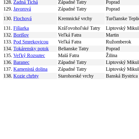
128.
Zadná Tichá
Západné Tatry
Poprad
129.
Javorová
Západné Tatry
Poprad
130.
Flochová
Kremnické vrchy
Turčianske Tepli
131.
Fišiarka
Kráľovohoľské Tatry
Liptovský Mikul
132.
Borišov
Veľká Fatra
Martin
133.
Pod Smrekovicou
Veľká Fatra
Ružomberok
134.
Tokárensky potok
Belianske Tatry
Poprad
135.
Veľký Rozsutec
Malá Fatra
Žilina
136.
Baranec
Západné Tatry
Liptovský Mikul
137.
Kamenistá dolina
Západné Tatry
Liptovský Mikul
138.
Kozie chrbty
Starohorské vrchy
Banská Bystrica