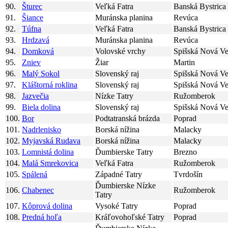
90.
Šturec
Veľká Fatra
Banská Bystrica
91.
Šiance
Muránska planina
Revúca
92.
Túfna
Veľká Fatra
Banská Bystrica
93.
Hrdzavá
Muránska planina
Revúca
94.
Domková
Volovské vrchy
Spišská Nová Ve
95.
Zniev
Žiar
Martin
96.
Malý Sokol
Slovenský raj
Spišská Nová Ve
97.
Kláštorná roklina
Slovenský raj
Spišská Nová Ve
98.
Jazvečia
Nízke Tatry
Ružomberok
99.
Biela dolina
Slovenský raj
Spišská Nová Ve
100.
Bor
Podtatranská brázda
Poprad
101.
Nadrlenisko
Borská nížina
Malacky
102.
Myjavská Rudava
Borská nížina
Malacky
103.
Lomnistá dolina
Ďumbierske Tatry
Brezno
104.
Malá Smrekovica
Veľká Fatra
Ružomberok
105.
Spálená
Západné Tatry
Tvrdošín
Ďumbierske Nízke
106.
Chabenec
Ružomberok
Tatry
107.
Kôprová dolina
Vysoké Tatry
Poprad
108.
Predná hoľa
Kráľovohoľské Tatry
Poprad