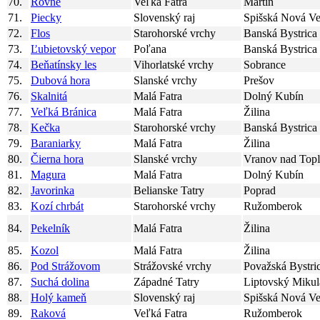
70.
Rovne
Veľká Fatra
Martin
71.
Piecky
Slovenský raj
Spišská Nová Ve
72.
Flos
Starohorské vrchy
Banská Bystrica
73.
Ľubietovský vepor
Poľana
Banská Bystrica
74.
Beňatínsky les
Vihorlatské vrchy
Sobrance
75.
Dubová hora
Slanské vrchy
Prešov
76.
Skalnitá
Malá Fatra
Dolný Kubín
77.
Veľká Bránica
Malá Fatra
Žilina
78.
Kečka
Starohorské vrchy
Banská Bystrica
79.
Baraniarky
Malá Fatra
Žilina
80.
Čierna hora
Slanské vrchy
Vranov nad Top
81.
Magura
Malá Fatra
Dolný Kubín
82.
Javorinka
Belianske Tatry
Poprad
83.
Kozí chrbát
Starohorské vrchy
Ružomberok
84.
Pekelník
Malá Fatra
Žilina
85.
Kozol
Malá Fatra
Žilina
86.
Pod Strážovom
Strážovské vrchy
Považská Bystri
87.
Suchá dolina
Západné Tatry
Liptovský Mikul
88.
Holý kameň
Slovenský raj
Spišská Nová Ve
89.
Raková
Veľká Fatra
Ružomberok