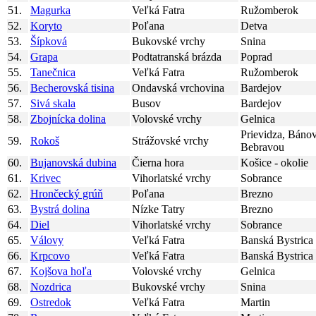
51.
Magurka
Veľká Fatra
Ružomberok
52.
Koryto
Poľana
Detva
53.
Šípková
Bukovské vrchy
Snina
54.
Grapa
Podtatranská brázda
Poprad
55.
Tanečnica
Veľká Fatra
Ružomberok
56.
Becherovská tisina
Ondavská vrchovina
Bardejov
57.
Sivá skala
Busov
Bardejov
58.
Zbojnícka dolina
Volovské vrchy
Gelnica
Prievidza, Báno
59.
Rokoš
Strážovské vrchy
Bebravou
60.
Bujanovská dubina
Čierna hora
Košice - okolie
61.
Krivec
Vihorlatské vrchy
Sobrance
62.
Hrončecký grúň
Poľana
Brezno
63.
Bystrá dolina
Nízke Tatry
Brezno
64.
Diel
Vihorlatské vrchy
Sobrance
65.
Válovy
Veľká Fatra
Banská Bystrica
66.
Krpcovo
Veľká Fatra
Banská Bystrica
67.
Kojšova hoľa
Volovské vrchy
Gelnica
68.
Nozdrica
Bukovské vrchy
Snina
69.
Ostredok
Veľká Fatra
Martin