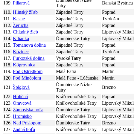
Ďumbierske Nízke
109.
Piliarová
Banská Bystrica
Tatry
110.
Hlinský žľab
Západné Tatry
Poprad
111.
Kasne
Západné Tatry
Tvrdošín
112.
Žerucha
Západné Tatry
Poprad
113.
Chladný žleb
Západné Tatry
Liptovský Mikul
114.
Kilianka
Ďumbierske Tatry
Liptovský Mikul
115.
Tomanová dolina
Západné Tatry
Poprad
116.
Kozinec
Západné Tatry
Tvrdošín
117.
Furkotská dolina
Vysoké Tatry
Poprad
118.
Kôprovnica
Západné Tatry
Poprad
119.
Pod Ostredkom
Malá Fatra
Martin
120.
Pod Minčolom
Malá Fatra - Lúčanska
Martin
Ďumbierske Nízke
121.
Špíglová
Brezno
Tatry
122.
Holičná
Kráľovohoľské Tatry
Poprad
123.
Oravcová
Kráľovohoľské Tatry
Liptovský Mikul
124.
Zámostská hoľa
Ďumbierske Tatry
Liptovský Mikul
125.
Hromisko
Kráľovohoľské Tatry
Liptovský Mikul
126.
Nad Príslopom
Ďumbierske Tatry
Brezno
127.
Zadná hoľa
Kráľovohoľské Tatry
Liptovský Mikul