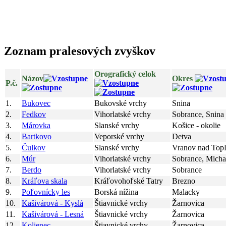
Zoznam pralesových zvyškov
Orografický celok
Názov
Okres
P.č.
1.
Bukovec
Bukovské vrchy
Snina
2.
Fedkov
Vihorlatské vrchy
Sobrance, Snina
3.
Márovka
Slanské vrchy
Košice - okolie
4.
Bartkovo
Veporské vrchy
Detva
5.
Čulkov
Slanské vrchy
Vranov nad Top
6.
Múr
Vihorlatské vrchy
Sobrance, Micha
7.
Berdo
Vihorlatské vrchy
Sobrance
8.
Kráľova skala
Kráľovohoľské Tatry
Brezno
9.
Poľovnícky les
Borská nížina
Malacky
10.
Kašivárová - Kyslá
Štiavnické vrchy
Žarnovica
11.
Kašivárová - Lesná
Štiavnické vrchy
Žarnovica
12.
Kolienec
Štiavnické vrchy
Žarnovica