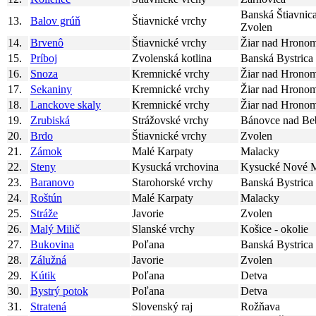
Banská Štiavnica
13.
Balov grúň
Štiavnické vrchy
Zvolen
14.
Brvenô
Štiavnické vrchy
Žiar nad Hrono
15.
Príboj
Zvolenská kotlina
Banská Bystrica
16.
Snoza
Kremnické vrchy
Žiar nad Hrono
17.
Sekaniny
Kremnické vrchy
Žiar nad Hrono
18.
Lanckove skaly
Kremnické vrchy
Žiar nad Hrono
19.
Zrubiská
Strážovské vrchy
Bánovce nad Be
20.
Brdo
Štiavnické vrchy
Zvolen
21.
Zámok
Malé Karpaty
Malacky
22.
Steny
Kysucká vrchovina
Kysucké Nové 
23.
Baranovo
Starohorské vrchy
Banská Bystrica
24.
Roštún
Malé Karpaty
Malacky
25.
Stráže
Javorie
Zvolen
26.
Malý Milič
Slanské vrchy
Košice - okolie
27.
Bukovina
Poľana
Banská Bystrica
28.
Zálužná
Javorie
Zvolen
29.
Kútik
Poľana
Detva
30.
Bystrý potok
Poľana
Detva
31.
Stratená
Slovenský raj
Rožňava