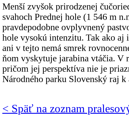
Menší zvyšok prirodzenej čučori
svahoch Prednej hole (1 546 m n.m
pravdepodobne ovplyvnený pastvou,
hole vysokú intenzitu. Tak ako aj
ani v tejto nemá smrek rovnocenné
ňom vyskytuje jarabina vtáčia. V 
pričom jej perspektíva nie je pria
Národného parku Slovenský raj k a
< Späť na zoznam pralesov