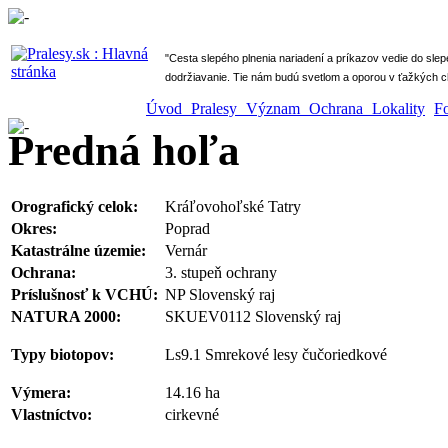
" Cesta slepého plnenia nariadení a príkazov vedie do sle
dodržiavanie. Tie nám budú svetlom a oporou v ťažkých ch
Úvod
Pralesy
Význam
Ochrana
Lokality
F
Predná hoľa
Orografický celok:
Kráľovohoľské Tatry
Okres:
Poprad
Katastrálne územie:
Vernár
Ochrana:
3. stupeň ochrany
Príslušnosť k VCHÚ:
NP Slovenský raj
NATURA 2000:
SKUEV0112 Slovenský raj
Typy biotopov:
Ls9.1 Smrekové lesy čučoriedkové
Výmera:
14.16 ha
Vlastníctvo:
cirkevné