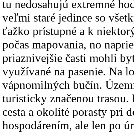
tu nedosahujú extremné ho
veľmi staré jedince so všet
ťažko prístupné a k niektor
počas mapovania, no naprie
priaznivejšie časti mohli b
využívané na pasenie. Na lo
vápnomilných bučín. Územie 
turisticky značenou trasou.
cesta a okolité porasty pri
hospodárením, ale len po ú