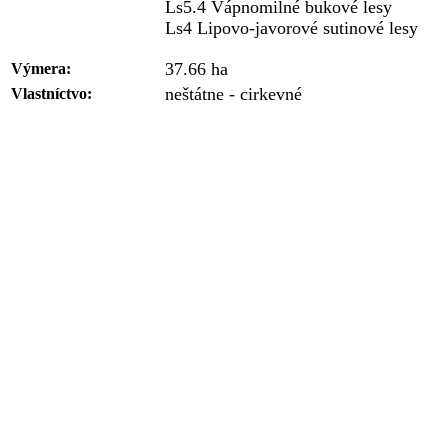
Ls5.4 Vápnomilné bukové lesy
Ls4 Lipovo-javorové sutinové lesy
37.66 ha
Výmera:
neštátne - cirkevné
Vlastníctvo: