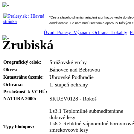
" Cesta slepého plnenia nariadení a príkazov vedie do sle
dodržiavanie. Tie nám budú svetlom a oporou v ťažkých ch
Úvod
Pralesy
Význam
Ochrana
Lokality
F
Zrubiská
Strážovské vrchy
Orografický celok:
Bánovce nad Bebravou
Okres:
Uhrovské Podhradie
Katastrálne územie:
1. stupeň ochrany
Ochrana:
Príslušnosť k VCHÚ:
SKUEV0128 - Rokoš
NATURA 2000:
Ls3.1 Teplomilné submediteránne
dubové lesy
Ls6.2 Reliktné vápnomilné borovicové
Typy biotopov:
smrekovcové lesy