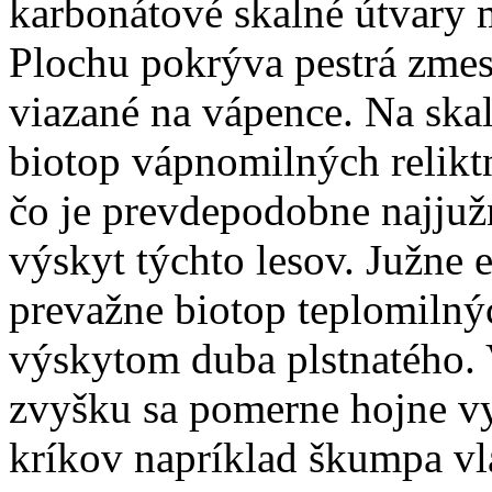
karbonátové skalné útvary 
Plochu pokrýva pestrá zmes
viazané na vápence. Na ska
biotop vápnomilných relikt
čo je prevdepodobne najjužn
výskyt týchto lesov. Južne
prevažne biotop teplomiln
výskytom duba plstnatého. 
zvyšku sa pomerne hojne vys
kríkov napríklad škumpa vl