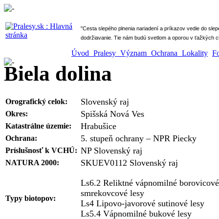
" Cesta slepého plnenia nariadení a príkazov vedie do sle
dodržiavanie. Tie nám budú svetlom a oporou v ťažkých ch
Úvod
Pralesy
Význam
Ochrana
Lokality
F
Biela dolina
Slovenský raj
Orografický celok:
Spišská Nová Ves
Okres:
Hrabušice
Katastrálne územie:
5. stupeň ochrany – NPR Piecky
Ochrana:
NP Slovenský raj
Príslušnosť k VCHÚ:
SKUEV0112 Slovenský raj
NATURA 2000:
Ls6.2 Reliktné vápnomilné borovicové
smrekovcové lesy
Typy biotopov:
Ls4 Lipovo-javorové sutinové lesy
Ls5.4 Vápnomilné bukové lesy