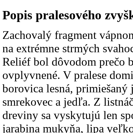
Popis pralesového zvyš
Zachovalý fragment vápnomi
na extrémne strmých svahoch
Reliéf bol dôvodom prečo b
ovplyvnené. V pralese domi
borovica lesná, primiešaný 
smrekovec a jedľa. Z listná
dreviny sa vyskytujú len spo
jarabina mukyňa, lipa veľkol