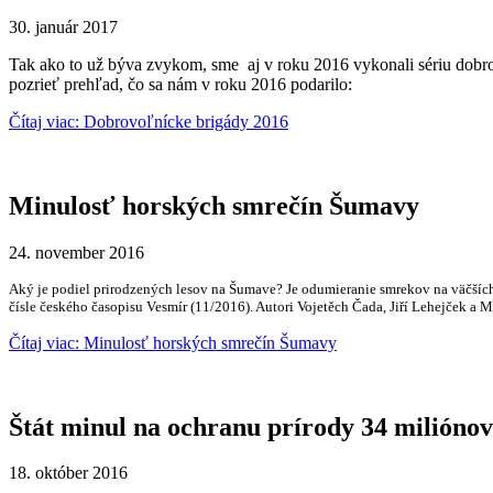
30. január 2017
Tak ako to už býva zvykom, sme aj v roku 2016 vykonali sériu dobro
pozrieť prehľad, čo sa nám v roku 2016 podarilo:
Čítaj viac: Dobrovoľnícke brigády 2016
Minulosť horských smrečín Šumavy
24. november 2016
Aký je podiel prirodzených lesov na Šumave? Je odumieranie smrekov na väčších
čísle českého časopisu Vesmír (11/2016). Autori Vojetěch Čada, Jiří Lehejček 
Čítaj viac: Minulosť horských smrečín Šumavy
Štát minul na ochranu prírody 34 miliónov
18. október 2016