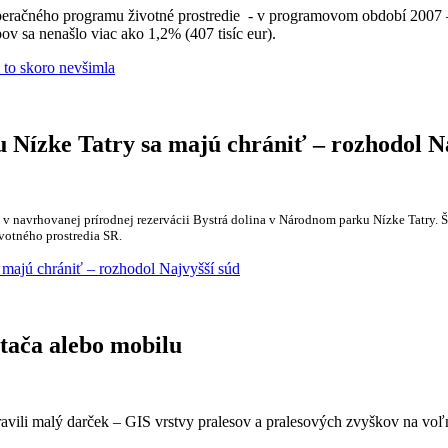
eračného programu životné prostredie - v programovom období 2007 – 
ov sa nenašlo viac ako 1,2% (407 tisíc eur).
i to skoro nevšimla
 Nízke Tatry sa majú chrániť – rozhodol N
 v navrhovanej prírodnej rezervácii Bystrá dolina v Národnom parku Nízke Tatry. Ša
votného prostredia SR.
a majú chrániť – rozhodol Najvyšší súd
ítača alebo mobilu
avili malý darček – GIS vrstvy pralesov a pralesových zvyškov na voľn