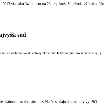
2013 viac ako 34 mil. eur na 28 projektov. V prírode však skončilo
ajvyšší súd
ncu na záchranu tak dostalo aj takmer 500 hektárov pralesov ležiacich na jej
é stiahnutie vo formáte kmz. Na čo sa dajú tieto súbory využiť?