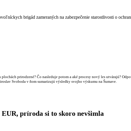
voľníckych brigád zameraných na zabezpečenie starostlivosti o ochran
 plochách prirodzené? Čo nasleduje potom a aké procesy nový les utvárajú? Odpo
a Miroslav Svoboda v ňom sumarizujú výsledky svojho výskumu na Šumave.
 EUR, príroda si to skoro nevšimla