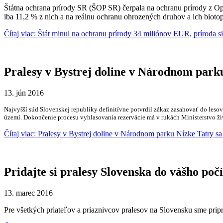
Štátna ochrana prírody SR (ŠOP SR) čerpala na ochranu prírody z Op
iba 11,2 % z nich a na reálnu ochranu ohrozených druhov a ich biotop
Čítaj viac: Štát minul na ochranu prírody 34 miliónov EUR, príroda s
Pralesy v Bystrej doline v Národnom parku
13. jún 2016
Najvyšší súd Slovenskej republiky definitívne potvrdil zákaz zasahovať do lesov
území. Dokončenie procesu vyhlasovania rezervácie má v rukách Ministerstvo ži
Čítaj viac: Pralesy v Bystrej doline v Národnom parku Nízke Tatry s
Pridajte si pralesy Slovenska do vášho poč
13. marec 2016
Pre všetkých priateľov a priaznivcov pralesov na Slovensku sme pripr