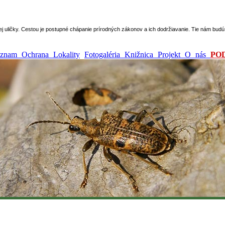
epej uličky. Cestou je postupné chápanie prírodných zákonov a ich dodržiavanie. Tie nám bu
ýznam
Ochrana
Lokality
Fotogaléria
Knižnica
Projekt
O nás
PO