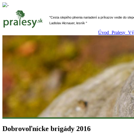
" Cesta slepého plnenia nariadení a príkazov vedie do sl
Ladislav Alcnauer, lesník "
Úvod
Pralesy
V
Dobrovoľnícke brigády 2016